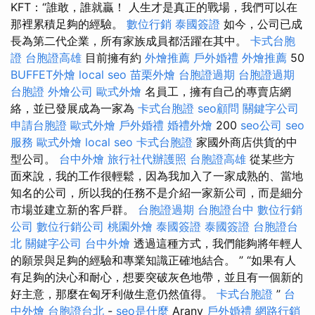
KFT：“誰敢，誰就贏！ 人生才是真正的戰場，我們可以在
那裡累積足夠的經驗。
數位行銷
泰國簽證
如今，公司已成
長為第二代企業，所有家族成員都活躍在其中。
卡式台胞
證
台胞證高雄
目前擁有約
外燴推薦
戶外婚禮
外燴推薦
50
BUFFET外燴
local seo
苗栗外燴
台胞證過期
台胞證過期
台胞證
外燴公司
歐式外燴
名員工，擁有自己的專賣店網
絡，並已發展成為一家為
卡式台胞證
seo顧問
關鍵字公司
申請台胞證
歐式外燴
戶外婚禮
婚禮外燴
200
seo公司
seo
服務
歐式外燴
local seo
卡式台胞證
家國外商店供貨的中
型公司。
台中外燴
旅行社代辦護照
台胞證高雄
從某些方
面來說，我的工作很輕鬆，因為我加入了一家成熟的、當地
知名的公司，所以我的任務不是介紹一家新公司，而是細分
市場並建立新的客戶群。
台胞證過期
台胞證台中
數位行銷
公司
數位行銷公司
桃園外燴
泰國簽證
泰國簽證
台胞證台
北
關鍵字公司
台中外燴
透過這種方式，我們能夠將年輕人
的願景與足夠的經驗和專業知識正確地結合。 ” “如果有人
有足夠的決心和耐心，想要突破灰色地帶，並且有一個新的
好主意，那麼在匈牙利做生意仍然值得。
卡式台胞證
”
台
中外燴
台胞證台北
-
seo是什麼
Arany
戶外婚禮
網路行銷