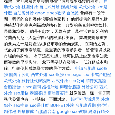
趨勢，並且總是要求每個過程中得到越來越好的結果。
自
助式外燴
桃園外燴
自助式外燴
辦桌外燴
歐式外燴
seo是
什麼
自助餐外燴
google seo教學
台胞證
曾經有一段時
間，我們的合作夥伴想要銀色家具！ 他們提供的產品包括
傳統製作的塞克利福德釀捲心菜、典型的塞克利福德飲料、
果醬和糖漿。 總是有顧客，因為有數十萬生活在匈牙利的
特蘭西瓦尼亞人堅守自己的根源和美食。 業務規劃最重要
的要素之一是對產品/服務市場的全面規劃。 在開始之前，
您必須了解市場環境、最重要的市場參與者、監管環境以及
市場的特殊性。 有了這些知識，就可以防止缺乏市場知識
而導致的早期失敗。 您不需要儲存發明人，低啟動成本和
線上行銷使其成為賺大錢的最佳方式。
申請台胞證
seo服
務
關鍵字公司
西式外燴
seo服務
on page seo
卡式台胞證
歐式外燴
旅行社代辦護照
西式外燴
seo公司
菲律賓簽證
台胞證台中
seo顧問
婚禮外燴
辦理台胞證
外燴公司
西式
外燴
seo服務
泰國簽證
柬埔寨簽證
就像優點一樣，電子商
務代發貨也有一些缺點，下面討論。
旅行社代辦護照
外燴
點心
seo推薦
seo是什麼
BUFFET外燴
台胞證過期
數位行
銷課程
外燴推薦
台胞證台南
google seo教學
網路行銷公