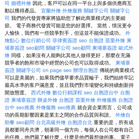
司
婚禮外燴
因此，客戶可以在同一平台上與多個供應商互
動以獲得產品。
宜蘭外燴
外燴服務
關鍵字公司
關鍵字公
司
我們的代發貨專家將協助您了解此商業模式的主要細
節。 電子商務代發貨可能是您的好選擇。 當然，情況更令
人愉快，我們有一些競爭對手，但這並不能保證成功。
外
燴點心
數位行銷公司
菲律賓簽證
seo
台胞證
苗栗外燴
柬
埔寨簽證
seo顧問
關鍵字公司
seo顧問
柬埔寨簽證
歐式外
燴
同樣，如果沒有人能夠比其他人做得更好，那麼在充滿
競爭者的飽和市場中經營的公司也可以取得成功。
柬埔寨
簽證
關鍵字公司
on page seo
辦理台胞證
傳統的商業模式
可以是美麗的，如果我們儘早要求品質輪子，我們始終牢記
最高水準的客戶滿意度，並且我們對市場變化和持續創新持
開放態度。
西式外燴
數位行銷課程
seo
台胞證台中
台胞
證
柬埔寨簽證
辦桌外燴
台胞證
苗栗外燴
外燴服務
台胞證
台中
seo推薦
外燴服務
seo推薦
就合資企業而言，公司成
功的長期影響因素是業主之間的合作品質與和諧。
外燴自
助餐
seo顧問
台北高級外燴
台胞證台北
重要的是，所有成
員都要同舟共濟，朝著同一個方向，每個人在公司都有自己
的任務，他們最了解什麼，什麼是他們最想做的事。 電子