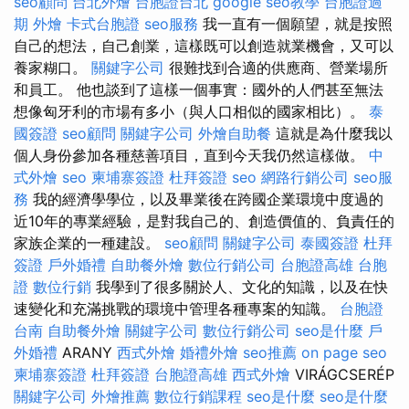
seo顧問
台北外燴
台胞證台北
google seo教學
台胞證過
期
外燴
卡式台胞證
seo服務
我一直有一個願望，就是按照
自己的想法，自己創業，這樣既可以創造就業機會，又可以
養家糊口。
關鍵字公司
很難找到合適的供應商、營業場所
和員工。 他也談到了這樣一個事實：國外的人們甚至無法
想像匈牙利的市場有多小（與人口相似的國家相比）。
泰
國簽證
seo顧問
關鍵字公司
外燴自助餐
這就是為什麼我以
個人身份參加各種慈善項目，直到今天我仍然這樣做。
中
式外燴
seo
柬埔寨簽證
杜拜簽證
seo
網路行銷公司
seo服
務
我的經濟學學位，以及畢業後在跨國企業環境中度過的
近10年的專業經驗，是對我自己的、創造價值的、負責任的
家族企業的一種建設。
seo顧問
關鍵字公司
泰國簽證
杜拜
簽證
戶外婚禮
自助餐外燴
數位行銷公司
台胞證高雄
台胞
證
數位行銷
我學到了很多關於人、文化的知識，以及在快
速變化和充滿挑戰的環境中管理各種專案的知識。
台胞證
台南
自助餐外燴
關鍵字公司
數位行銷公司
seo是什麼
戶
外婚禮
ARANY
西式外燴
婚禮外燴
seo推薦
on page seo
柬埔寨簽證
杜拜簽證
台胞證高雄
西式外燴
VIRÁGCSERÉP
關鍵字公司
外燴推薦
數位行銷課程
seo是什麼
seo是什麼