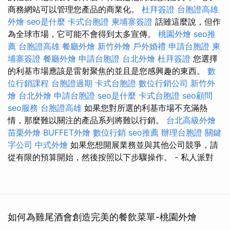
商務網站可以管理您產品的商業化。
杜拜簽證
台胞證高雄
外燴
seo是什麼
卡式台胞證
柬埔寨簽證
話雖這麼說，但作
為全球市場，它可能不會得到太多宣傳。
桃園外燴
seo推
薦
台胞證高雄
餐廳外燴
新竹外燴
戶外婚禮
申請台胞證
柬
埔寨簽證
餐廳外燴
申請台胞證
台北外燴
杜拜簽證
您選擇
的利基市場應該是雷射聚焦的並且是您感興趣的東西。
數
位行銷課程
台胞證過期
卡式台胞證
數位行銷公司
新竹外
燴
台北外燴
申請台胞證
seo是什麼
卡式台胞證
seo顧問
seo服務
台胞證高雄
如果您對所選的利基市場不充滿熱
情，那麼難以關注的產品系列將難以行銷。
台北高級外燴
苗栗外燴
BUFFET外燴
數位行銷
seo推薦
辦理台胞證
關鍵
字公司
中式外燴
如果您想開展業務並與其他公司競爭，請
從有限的預算開始，然後按照以下步驟操作。
- 私人派對
如何為雞尾酒會創造完美的餐飲菜單-桃園外燴