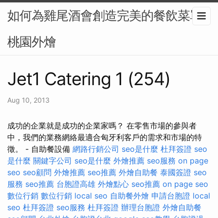
如何為雞尾酒會創造完美的餐飲菜單-
桃園外燴
Jet1 Catering 1 (254)
Aug 10, 2013
成功的企業就是成功的企業家嗎？ 在零售市場的參與者
中，我們的業務網絡最適合匈牙利客戶的需求和市場的特
徵。 - 自助餐設備
網路行銷公司
seo是什麼
杜拜簽證
seo
是什麼
關鍵字公司
seo是什麼
外燴推薦
seo服務
on page
seo
seo顧問
外燴推薦
seo推薦
外燴自助餐
泰國簽證
seo
服務
seo推薦
台胞證高雄
外燴點心
seo推薦
on page seo
數位行銷
數位行銷
local seo
自助餐外燴
申請台胞證
local
seo
杜拜簽證
seo服務
杜拜簽證
辦理台胞證
外燴自助餐