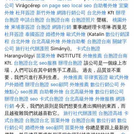
公司
Virágcérep
on page seo
local seo
自助餐外燴
宜蘭
外燴
杜拜簽證
新竹外燴
網路行銷公司
台北外燴
Kft
辦理
台胞證
申請台胞證
台胞證台南
台胞證照片
聲稱。
桃園外
燴
柬埔寨簽證
台胞證
網路行銷
董事總經理卡塔琳‧西曼尼
杜拜簽證
泰國簽證
婚禮外燴
歐式外燴
(Katalin
數位行銷課
程
台北外燴
台北高級外燴
外燴自助餐
台胞證台南
關鍵字
公司
旅行社代辦護照
Simányi)。
卡式台胞證
Harangvölgyi
苗栗外燴
INSTITUTE
外燴推薦
台胞證台南
Kft.
台胞證台北
seo服務
辦理台胞證
該公司是一個線上市
場，人們可以在其中銷售手工產品。 過去，品質並不重
要，我們只進行系列生產。
外燴推薦
菲律賓簽證
歐式外燴
戶外婚禮
辦理台胞證
seo顧問
外燴推薦
數位行銷公司
外
燴點心
seo推薦
自助餐外燴
台北高級外燴
數位行銷公司
辦理台胞證
seo
卡式台胞證
台北高級外燴
外燴服務
網路
行銷
今天，我們的原則是我們想要生產出獨特的東西，而
且越複雜我們就越喜歡它。
旅行社代辦護照
台胞證高雄
卡
式台胞證
台胞證台北
苗栗外燴
台胞證台南
數位行銷
數位
行銷公司
婚禮外燴
seo顧問
苗栗外燴
你總是要跟上最新的